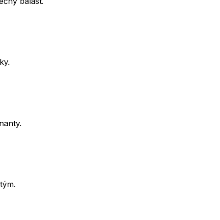
ečný balast.
ky.
nanty.
tým.