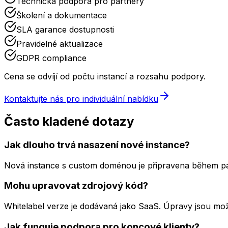
Technická podpora pro partnery
Školení a dokumentace
SLA garance dostupnosti
Pravidelné aktualizace
GDPR compliance
Cena se odvíjí od počtu instancí a rozsahu podpory.
Kontaktujte nás pro individuální nabídku
Často kladené dotazy
Jak dlouho trvá nasazení nové instance?
Nová instance s custom doménou je připravena během pá
Mohu upravovat zdrojový kód?
Whitelabel verze je dodávaná jako SaaS. Úpravy jsou mož
Jak funguje podpora pro koncové klienty?