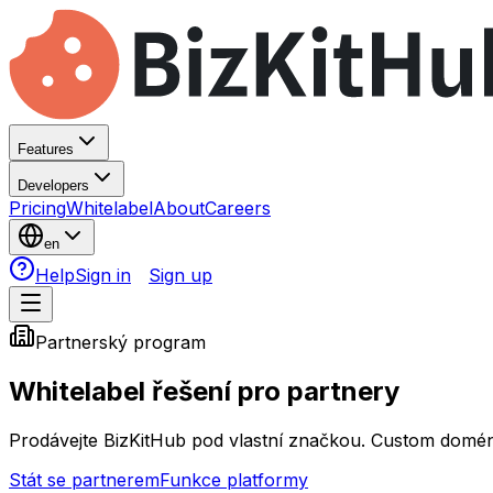
Features
Developers
Pricing
Whitelabel
About
Careers
en
Help
Sign in
Sign up
Partnerský program
Whitelabel řešení pro partnery
Prodávejte BizKitHub pod vlastní značkou. Custom doména
Stát se partnerem
Funkce platformy