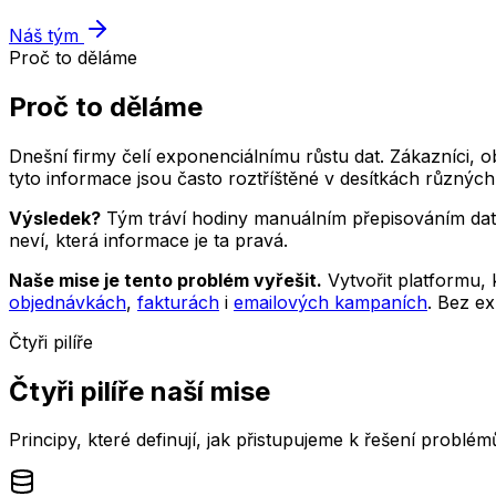
Náš tým
Proč to děláme
Proč to děláme
Dnešní firmy čelí exponenciálnímu růstu dat. Zákazníci, o
tyto informace jsou často roztříštěné v desítkách různých
Výsledek?
Tým tráví hodiny manuálním přepisováním dat m
neví, která informace je ta pravá.
Naše mise je tento problém vyřešit.
Vytvořit platformu, 
objednávkách
,
fakturách
i
emailových kampaních
. Bez e
Čtyři pilíře
Čtyři pilíře naší mise
Principy, které definují, jak přistupujeme k řešení problém