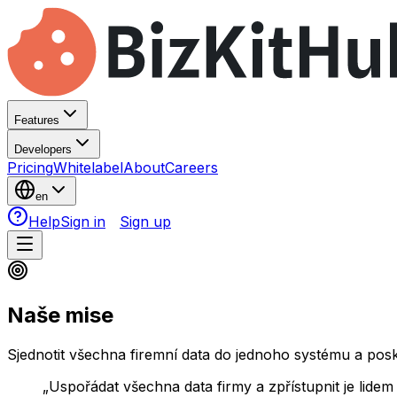
Features
Developers
Pricing
Whitelabel
About
Careers
en
Help
Sign in
Sign up
Naše
mise
Sjednotit všechna firemní data do jednoho systému a posk
„Uspořádat všechna data firmy a zpřístupnit je lide