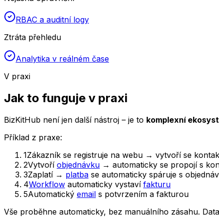
RBAC a auditní logy
Ztráta přehledu
Analytika v reálném čase
V praxi
Jak to funguje v praxi
BizKitHub není jen další nástroj – je to
komplexní ekosys
Příklad z praxe:
1
Zákazník se registruje na webu → vytvoří se konta
2
Vytvoří
objednávku
→ automaticky se propojí s ko
3
Zaplatí →
platba
se automaticky spáruje s objedná
4
Workflow
automaticky vystaví
fakturu
5
Automatický
email
s potvrzením a fakturou
Vše proběhne automaticky, bez manuálního zásahu. Data j