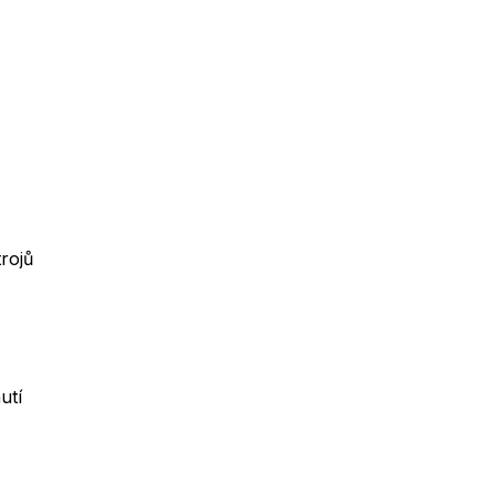
trojů
utí