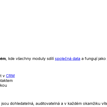
tém
, kde všechny moduly sdílí
společná data
a fungují jako
kt v
CRM
ntaktem
vkou
sou dohledatelná, auditovatelná a v každém okamžiku víte,