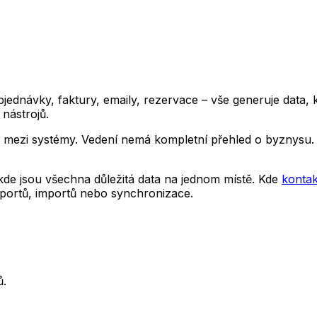
bjednávky, faktury, emaily, rezervace – vše generuje data, k
 nástrojů.
ezi systémy. Vedení nemá kompletní přehled o byznysu. Dat
kde jsou všechna důležitá data na jednom místě. Kde
kontak
xportů, importů nebo synchronizace.
ů.