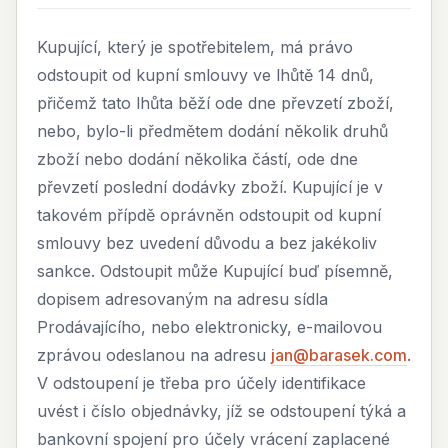
Kupující, který je spotřebitelem, má právo
odstoupit od kupní smlouvy ve lhůtě 14 dnů,
přičemž tato lhůta běží ode dne převzetí zboží,
nebo, bylo-li předmětem dodání několik druhů
zboží nebo dodání několika částí, ode dne
převzetí poslední dodávky zboží. Kupující je v
takovém přípdě oprávněn odstoupit od kupní
smlouvy bez uvedení důvodu a bez jakékoliv
sankce. Odstoupit může Kupující buď písemně,
dopisem adresovaným na adresu sídla
Prodávajícího, nebo elektronicky, e-mailovou
zprávou odeslanou na adresu
jan@barasek.com
.
V odstoupení je třeba pro účely identifikace
uvést i číslo objednávky, jíž se odstoupení týká a
bankovní spojení pro účely vrácení zaplacené