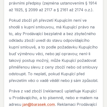
právními předpisy (zejména ustanoveními § 1914
až 1925, § 2099 až 2117 a § 2161 až 2174 o.z.).
Pokud zboží při převzetí Kupujícím není ve
shodě s kupní smlouvou, má Kupující právo na
to, aby Prodávající bezplatně a bez zbytečného
odkladu zboží uvedl do stavu odpovídajícího
kupní smlouvě, a to podle požadavku Kupujícího
buď výměnou věci, nebo její opravou; není-li
takový postup možný, může Kupující požadovat
přiměřenou slevu z ceny zboží nebo od smlouvy
odstoupit. To neplatí, pokud Kupující před
převzetím věci o vadě věděl nebo ji sám způsobil.
Práva z vad zboží (reklamaci) uplatňuje Kupující
u Prodávajícího, a to písemně, nebo e-mailem na
adresu
jan@barasek.com
. Reklamaci Prodávající