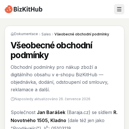
Dokumentace
Sales
Všeobecné obchodní podmínky
Všeobecné obchodní
podmínky
Obchodní podmínky pro nákup zboží a
digitálního obsahu v e-shopu BizKitHub —
objednávka, dodání, odstoupení od smlouvy,
reklamace a další.
Naposledy aktualizováno 26. července 2026
Společnost
Jan Barášek
(Baraja.cz) se sídlem
R.
Novotného 1505, Kladno
(dale též jen jako
"Prodávající"). IČ: 05103118.