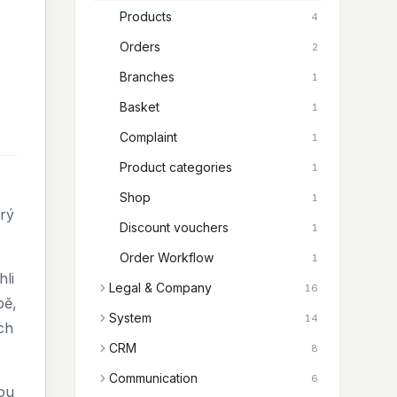
Products
4
Orders
2
Branches
1
Basket
1
Complaint
1
Product categories
1
Shop
1
rý
Discount vouchers
1
Order Workflow
1
hli
Legal & Company
16
bě,
System
14
ch
CRM
8
Communication
6
kou