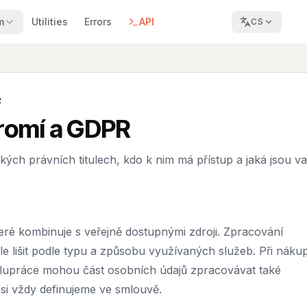
m
Utilities
Errors
API
CS
R
romí a GDPR
ých právních titulech, kdo k nim má přístup a jaká jsou v
ré kombinuje s veřejně dostupnými zdroji. Zpracování
le lišit podle typu a způsobu využívaných služeb. Při náku
olupráce mohou část osobních údajů zpracovávat také
si vždy definujeme ve smlouvě.