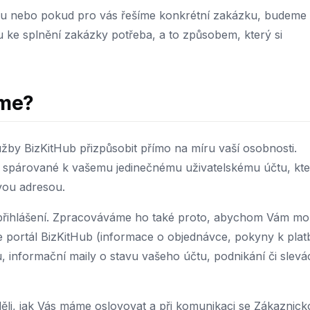
íru nebo pokud pro vás řešíme konkrétní zakázku, budeme
ou ke splnění zakázky potřeba, a to způsobem, který si
áme?
by BizKitHub přizpůsobit přímo na míru vaší osobnosti.
u spárované k vašemu jedinečnému uživatelskému účtu, kte
ovou adresou.
 k přihlášení. Zpracováváme ho také proto, abychom Vám mo
áte portál BizKitHub (informace o objednávce, pokyny k plat
, informační maily o stavu vašeho účtu, podnikání či slevá
ěli, jak Vás máme oslovovat a při komunikaci se Zákaznic