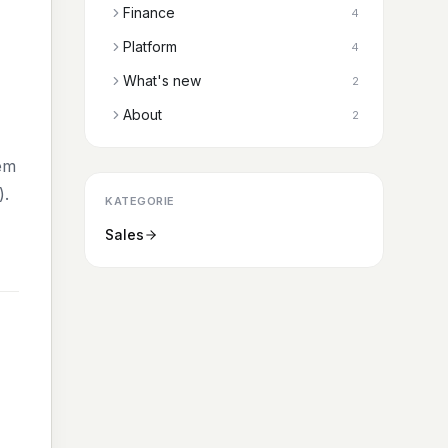
Finance
4
Platform
4
What's new
2
About
2
vém
).
KATEGORIE
Sales