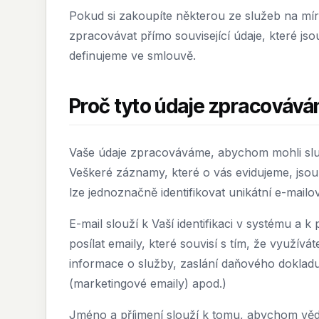
Pokud si zakoupíte některou ze služeb na m
zpracovávat přímo související údaje, které js
definujeme ve smlouvě.
Proč tyto údaje zpracováv
Vaše údaje zpracováváme, abychom mohli služ
Veškeré záznamy, které o vás evidujeme, jso
lze jednoznačně identifikovat unikátní e-mail
E-mail slouží k Vaší identifikaci v systému a
posílat emaily, které souvisí s tím, že využív
informace o služby, zaslání daňového dokladu
(marketingové emaily) apod.)
Jméno a příjmení slouží k tomu, abychom věd