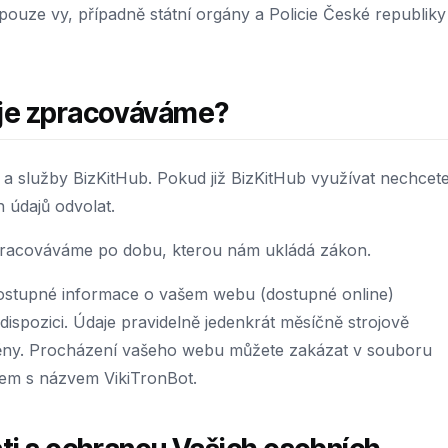
ouze vy, případně státní orgány a Policie České republiky
aje zpracováváme?
 a služby BizKitHub. Pokud již BizKitHub využívat nechcete
 údajů odvolat.
zpracováváme po dobu, kterou nám ukládá zákon.
dostupné informace o vašem webu (dostupné online)
ispozici. Údaje pravidelně jedenkrát měsíčně strojově
měny. Procházení vašeho webu můžete zakázat v souboru
tem s názvem VikiTronBot.