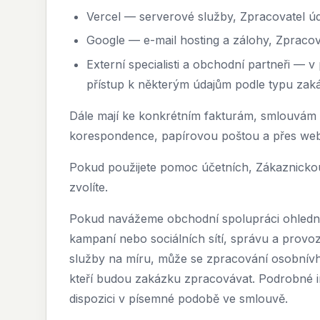
Vercel — serverové služby, Zpracovatel ú
Google — e-mail hosting a zálohy, Zpracov
Externí specialisti a obchodní partneři — 
přístup k některým údajům podle typu zak
Dále mají ke konkrétním fakturám, smlouvám 
korespondence, papírovou poštou a přes webo
Pokud použijete pomoc účetních, Zákaznickou p
zvolíte.
Pokud navážeme obchodní spolupráci ohledn
kampaní nebo sociálních sítí, správu a provo
služby na míru, může se zpracování osobnívh úd
kteří budou zakázku zpracovávat. Podrobné i
dispozici v písemné podobě ve smlouvě.