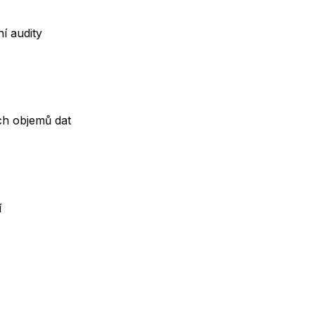
í audity
ch objemů dat
í