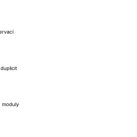
ervací
uplicit
y moduly