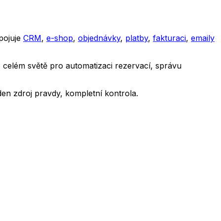
pojuje
CRM
,
e-shop
,
objednávky
,
platby
,
fakturaci
,
emaily
po celém světě pro automatizaci rezervací, správu
en zdroj pravdy, kompletní kontrola.