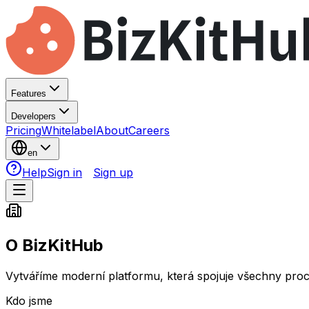
Features
Developers
Pricing
Whitelabel
About
Careers
en
Help
Sign in
Sign up
O
BizKitHub
Vytváříme moderní platformu, která spojuje všechny proc
Kdo jsme