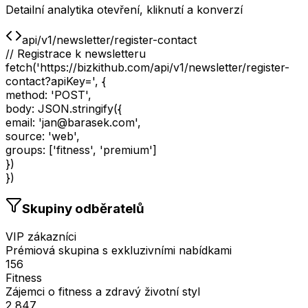
Detailní analytika otevření, kliknutí a konverzí
api/v1/newsletter/register-contact
// Registrace k newsletteru
fetch
(
'https://bizkithub.com/api/v1/newsletter/register-
contact?apiKey='
,
{
method
:
'POST'
,
body
:
JSON.stringify
(
{
email
:
'jan@barasek.com'
,
source
:
'web'
,
groups
: [
'fitness', 'premium'
]
})
})
Skupiny odběratelů
VIP zákazníci
Prémiová skupina s exkluzivními nabídkami
156
Fitness
Zájemci o fitness a zdravý životní styl
2,847