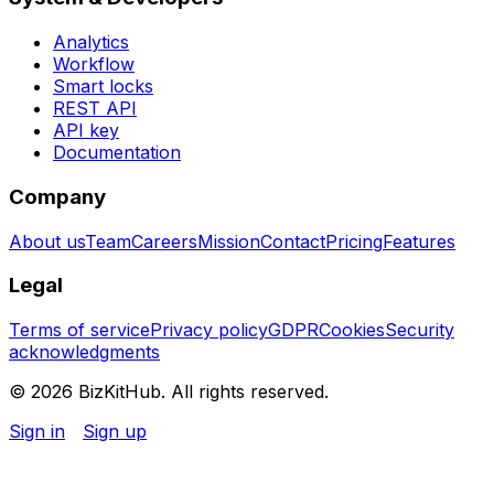
Analytics
Workflow
Smart locks
REST API
API key
Documentation
Company
About us
Team
Careers
Mission
Contact
Pricing
Features
Legal
Terms of service
Privacy policy
GDPR
Cookies
Security
acknowledgments
© 2026 BizKitHub. All rights reserved.
Sign in
Sign up