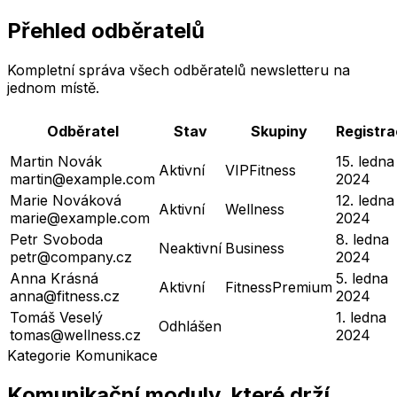
Přehled odběratelů
Kompletní správa všech odběratelů newsletteru na
jednom místě.
Odběratel
Stav
Skupiny
Registr
Martin Novák
15. ledna
Aktivní
VIP
Fitness
martin@example.com
2024
Marie Nováková
12. ledna
Aktivní
Wellness
marie@example.com
2024
Petr Svoboda
8. ledna
Neaktivní
Business
petr@company.cz
2024
Anna Krásná
5. ledna
Aktivní
Fitness
Premium
anna@fitness.cz
2024
Tomáš Veselý
1. ledna
Odhlášen
tomas@wellness.cz
2024
Kategorie Komunikace
Komunikační moduly, které drží