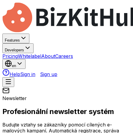
Features
Developers
Pricing
Whitelabel
About
Careers
en
Help
Sign in
Sign up
Newsletter
Profesionální
newsletter systém
Budujte vztahy se zákazníky pomocí cílených e-
mailových kampaní. Automatická registrace, správa