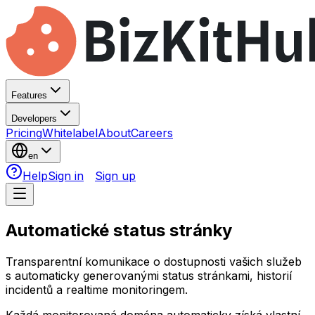
Features
Developers
Pricing
Whitelabel
About
Careers
en
Help
Sign in
Sign up
Automatické status stránky
Transparentní komunikace o dostupnosti vašich služeb
s automaticky generovanými status stránkami, historií
incidentů a realtime monitoringem.
Každá monitorovaná doména automaticky získá vlastní