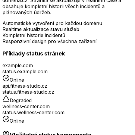
domena.cz. Stránka se aktualizuje v reálném čase a
obsahuje kompletní historii všech incidentů a
plánovaných údržeb.
Automatické vytvoření pro každou doménu
Realtime aktualizace stavu služeb
Kompletní historie incidentů
Responzivní design pro všechna zařízení
Příklady status stránek
example.com
status.example.com
Online
api.fitness-studio.cz
status.fitness-studio.cz
Degraded
wellness-center.com
status.wellness-center.com
Online
Vložitelná status komponenta