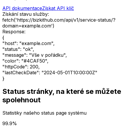
API dokumentace
Získat API klíč
Získání stavu služby:
fetch
(
'https://bizkithub.com/api/v1/service-status/?
domain=example.com'
)
Response:
{
"host"
:
"example.com"
,
"status"
:
"ok"
,
"message"
:
"Vše v pořádku"
,
"color"
:
"#4CAF50"
,
"httpCode"
:
200
,
"lastCheckDate"
:
"2024-05-01T10:00:00Z"
}
Status stránky, na které se můžete
spolehnout
Statistiky našeho status page systému
99.9%