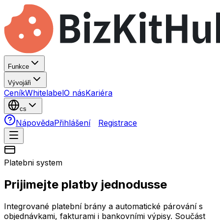
Funkce
Vývojáři
Ceník
Whitelabel
O nás
Kariéra
cs
Nápověda
Přihlášení
Registrace
Platebni system
Prijimejte platby
jednodusse
Integrované platební brány a automatické párování s
objednávkami, fakturami i bankovními výpisy. Součást