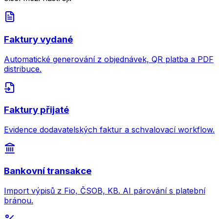
Faktury vydané
Automatické generování z objednávek, QR platba a PDF
distribuce.
Faktury přijaté
Evidence dodavatelských faktur a schvalovací workflow.
Bankovní transakce
Import výpisů z Fio, ČSOB, KB. AI párování s platební
bránou.