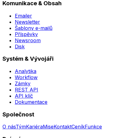
Komunikace & Obsah
Emailer
Newsletter
Šablony e-mailů
Příspěvky
Newsroom
Disk
Systém & Vývojáři
Analytika
Workflow
Zámky
REST API
API klíč
Dokumentace
Společnost
O nás
Tým
Kariéra
Mise
Kontakt
Ceník
Funkce