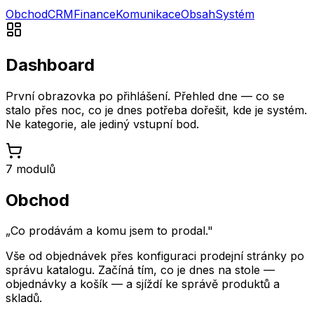
Obchod
CRM
Finance
Komunikace
Obsah
Systém
Dashboard
První obrazovka po přihlášení. Přehled dne — co se
stalo přes noc, co je dnes potřeba dořešit, kde je systém.
Ne kategorie, ale jediný vstupní bod.
7
modulů
Obchod
„
Co prodávám a komu jsem to prodal.
"
Vše od objednávek přes konfiguraci prodejní stránky po
správu katalogu. Začíná tím, co je dnes na stole —
objednávky a košík — a sjíždí ke správě produktů a
skladů.