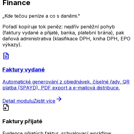
Finance
„
Kde tečou peníze a co s daněmi.
"
Pořadí kopíruje tok peněz: nejdřív peněžní pohyb
(faktury vydané a přijaté, banka, platební brána), pak
daňová administrativa (klasifikace DPH, kniha DPH, EPO
výkazy).
Faktury vydané
Automatické generování z objednávek, číselné řady, QR
platba (SPAYD), PDF export a e-mailová distribuce.
Detail modulu
Zjistit více
Faktury přijaté
Evidence přijatých faktur, schvalovací workflow,