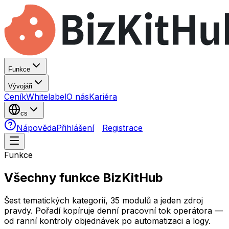
Funkce
Vývojáři
Ceník
Whitelabel
O nás
Kariéra
cs
Nápověda
Přihlášení
Registrace
Funkce
Všechny funkce
BizKitHub
Šest tematických kategorií,
35
modulů a jeden zdroj
pravdy. Pořadí kopíruje denní pracovní tok operátora —
od ranní kontroly objednávek po automatizaci a logy.