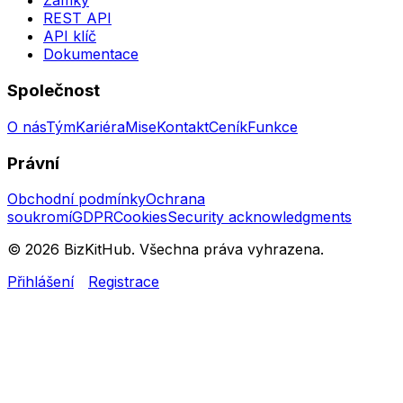
Zámky
REST API
API klíč
Dokumentace
Společnost
O nás
Tým
Kariéra
Mise
Kontakt
Ceník
Funkce
Právní
Obchodní podmínky
Ochrana
soukromí
GDPR
Cookies
Security acknowledgments
© 2026 BizKitHub. Všechna práva vyhrazena.
Přihlášení
Registrace