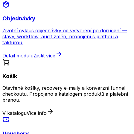
Objednávky
Životní cyklus objednávky od vytvoření po doručení —
stavy, workflow, audit změn, propojení s platbou a
fakturou.
Detail modulu
Zjistit více
Košík
Otevřené košíky, recovery e-maily a konverzní funnel
checkoutu. Propojeno s katalogem produktů a platební
bránou.
V katalogu
Více info
Vouchery