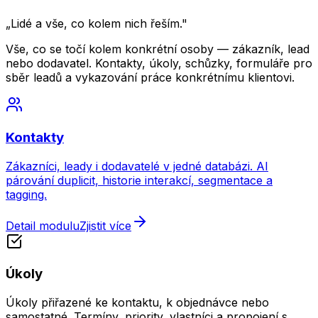
„
Lidé a vše, co kolem nich řeším.
"
Vše, co se točí kolem konkrétní osoby — zákazník, lead
nebo dodavatel. Kontakty, úkoly, schůzky, formuláře pro
sběr leadů a vykazování práce konkrétnímu klientovi.
Kontakty
Zákazníci, leady i dodavatelé v jedné databázi. AI
párování duplicit, historie interakcí, segmentace a
tagging.
Detail modulu
Zjistit více
Úkoly
Úkoly přiřazené ke kontaktu, k objednávce nebo
samostatné. Termíny, priority, vlastníci a propojení s