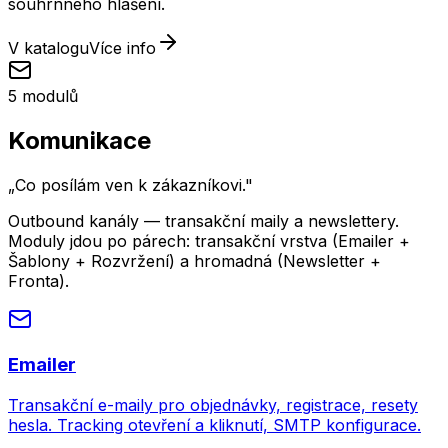
souhrnného hlášení.
V katalogu
Více info
5
modulů
Komunikace
„
Co posílám ven k zákazníkovi.
"
Outbound kanály — transakční maily a newslettery.
Moduly jdou po párech: transakční vrstva (Emailer +
Šablony + Rozvržení) a hromadná (Newsletter +
Fronta).
Emailer
Transakční e-maily pro objednávky, registrace, resety
hesla. Tracking otevření a kliknutí, SMTP konfigurace.