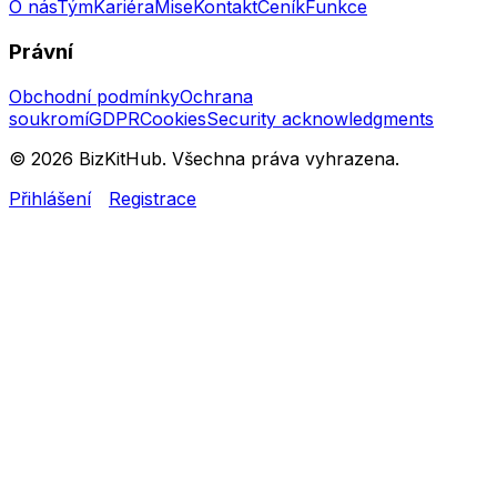
O nás
Tým
Kariéra
Mise
Kontakt
Ceník
Funkce
Právní
Obchodní podmínky
Ochrana
soukromí
GDPR
Cookies
Security acknowledgments
© 2026 BizKitHub. Všechna práva vyhrazena.
Přihlášení
Registrace