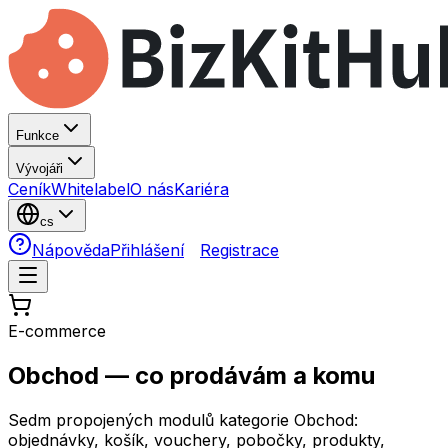
Funkce
Vývojáři
Ceník
Whitelabel
O nás
Kariéra
cs
Nápověda
Přihlášení
Registrace
E-commerce
Obchod — co prodávám a
komu
Sedm propojených modulů kategorie Obchod:
objednávky, košík, vouchery, pobočky, produkty,