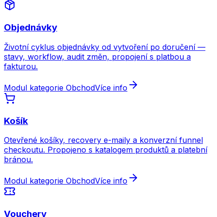
Objednávky
Životní cyklus objednávky od vytvoření po doručení —
stavy, workflow, audit změn, propojení s platbou a
fakturou.
Modul kategorie Obchod
Více info
Košík
Otevřené košíky, recovery e-maily a konverzní funnel
checkoutu. Propojeno s katalogem produktů a platební
bránou.
Modul kategorie Obchod
Více info
Vouchery