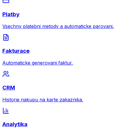
Platby
Vsechny platebni metody a automaticke parovani.
Fakturace
Automaticke generovani faktur.
CRM
Historie nakupu na karte zakaznika.
Analytika